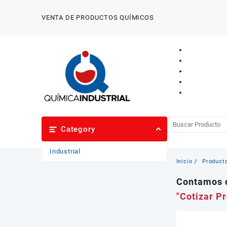
Saltar
al
VENTA DE PRODUCTOS QUÍMICOS
contenido
Category
Industrial
Inicio
Product
Contamos c
"Cotizar P