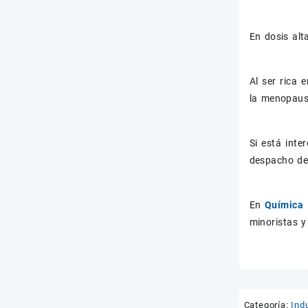
En dosis alt
Al ser rica 
la menopaus
Si está int
despacho de 
En
Química 
minoristas y
Categoría:
Indu