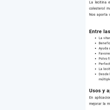
La lecitina
colesterol m
Nos aporta v
Entre la
La vita
Benefic
Ayuda a
Favore
Polvo f
Perfec
La leci
Desde h
múltipl
Usos y a
En aplicaci
mejorar la m