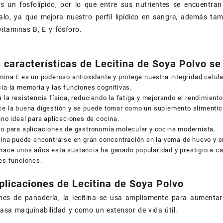
 es un fosfolípido, por lo que entre sus nutrientes se encuentr
alo, ya que mejora nuestro perfil lipídico en sangre, además ta
itaminas B, E y fósforo.
s características de Lecitina de Soya Polvo s
mina E es un poderoso antioxidante y protege nuestra integridad celula
ia la memoria y las funciones cognitivas.
 la resistencia física, reduciendo la fatiga y mejorando el rendimiento
ce la buena digestión y se puede tomar como un suplemento alimentic
ino ideal para aplicaciones de cocina.
to para aplicaciones de gastronomía molecular y cocina modernista.
tina puede encontrarse en gran concentración en la yema de huevo y 
ace unos años esta sustancia ha ganado popularidad y prestigio a cau
es funciones.
plicaciones de Lecitina de Soya Polvo
ones de panadería, la lecitina se usa ampliamente para aumenta
asa maquinabilidad y como un extensor de vida útil.