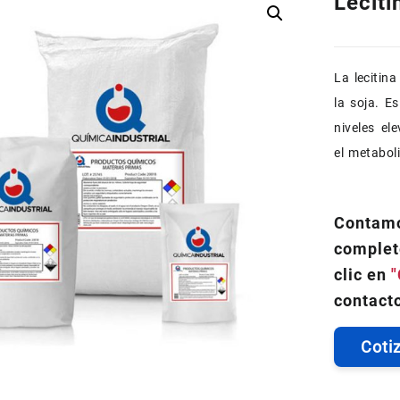
Leciti
La lecitin
la soja. E
niveles el
el metabol
Contamo
complet
clic en
"
contacto
Coti