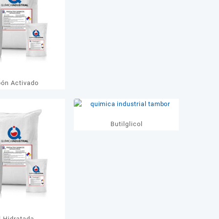
bón Activado
Butilglicol
l Hidratada