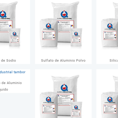
media
o de Sodio
Sulfato de Aluminio Polvo
Silic
o de Aluminio
quido