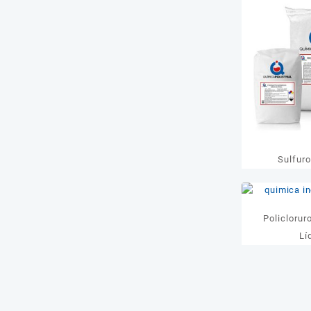
Sulfur
Policlorur
Lí