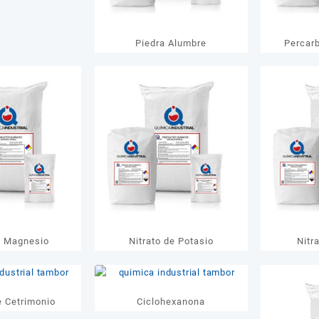
Piedra Alumbre
Percar
e Magnesio
Nitrato de Potasio
Nitr
e Cetrimonio
Ciclohexanona