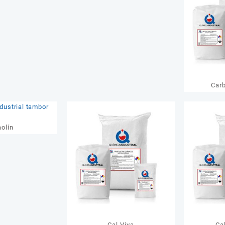
Car
aolín
Cal Viva
Ca