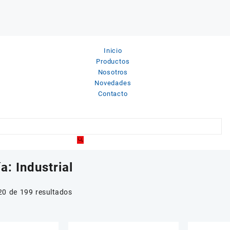
Inicio
Productos
Nosotros
Novedades
Contacto
ía:
Industrial
Ordenado
0 de 199 resultados
por
puntuación