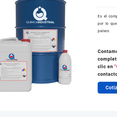
Es el com
por lo qu
países.
Contamo
complet
clic en
"
contacto
Coti