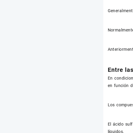
Generalmente
Normalmente
Anteriorment
Entre la
En condicion
en función d
Los compuest
El ácido sul
líquidos.