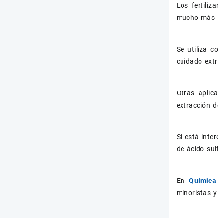
Los fertiliz
mucho más s
Se utiliza 
cuidado ext
Otras aplic
extracción d
Si está int
de ácido sul
En
Química 
minoristas y