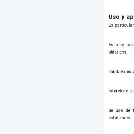
Uso y ap
Es particula
Es muy usad
plásticos.
También es c
Interviene t
Se usa de f
catalizador.