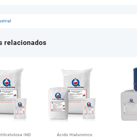
strial
s relacionados
tilcelulosa IND
Ácido Hialuronico