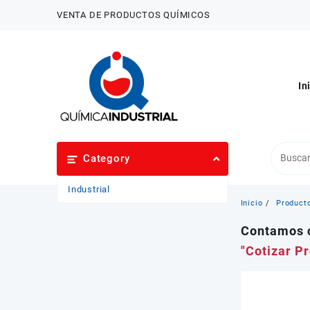
Saltar
VENTA DE PRODUCTOS QUÍMICOS
al
contenido
In
Category
Industrial
Inicio
Product
Contamos c
"Cotizar P