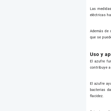
Las medidas 
eléctricas h
Además de c
que se puede
Uso y ap
El azufre fu
contribuye a
El azufre ay
bacterias d
flacidez.