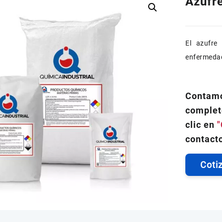
Azufr
El azufre
enfermedad
Contamo
complet
clic en
"
contacto
Coti