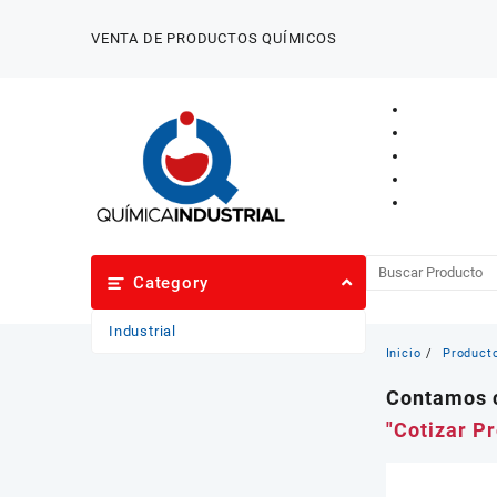
Saltar
al
VENTA DE PRODUCTOS QUÍMICOS
contenido
Category
Industrial
Inicio
Product
Contamos c
"Cotizar P