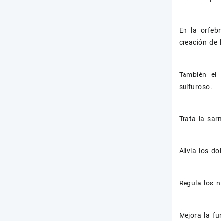
En la orfebr
creación de 
También el 
sulfuroso.
Trata la sar
Alivia los d
Regula los n
Mejora la fu