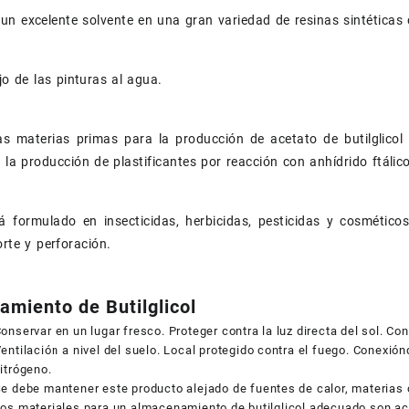
n excelente solvente en una gran variedad de resinas sintéticas o
ujo de las pinturas al agua.
as materias primas para la producción de acetato de butilglicol
a la producción de plastificantes por reacción con anhídrido ftálico
á formulado en insecticidas, herbicidas, pesticidas y cosmético
orte y perforación.
miento de Butilglicol
onservar en un lugar fresco. Proteger contra la luz directa del sol. Co
entilación a nivel del suelo. Local protegido contra el fuego. Conexión
itrógeno.
e debe mantener este producto alejado de fuentes de calor, materias
os materiales para un almacenamiento de butilglicol adecuado son acero