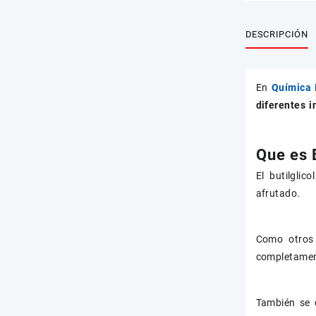
DESCRIPCIÓN
En
Química 
diferentes i
Que es B
El butilglic
afrutado.
Como otros 
completament
También se c