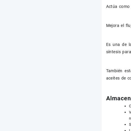
Actúa como u
Mejora el fl
Es una de l
síntesis par
También est
aceites de c
Almacena
C
V
n
S
L