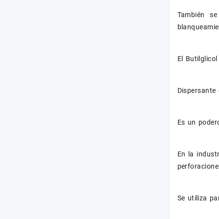
También se 
blanqueamie
El Butilglic
Dispersante 
Es un poder
En la indust
perforacione
Se utiliza p