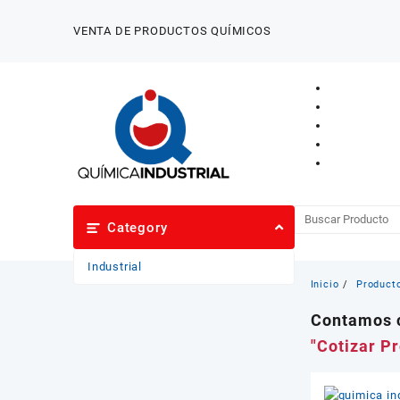
Saltar
al
VENTA DE PRODUCTOS QUÍMICOS
contenido
Category
Industrial
Inicio
Product
Contamos c
"Cotizar P