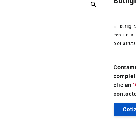
Butilg
El butilgl
con un alt
olor afrut
Contamo
complet
clic en
"
contacto
Coti