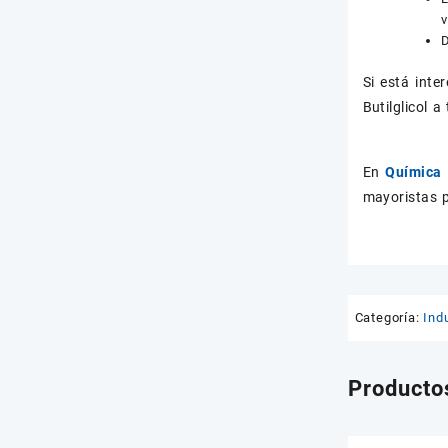
v
D
Si está int
Butilglicol a
En
Química 
mayoristas p
Categoría:
Indu
Producto