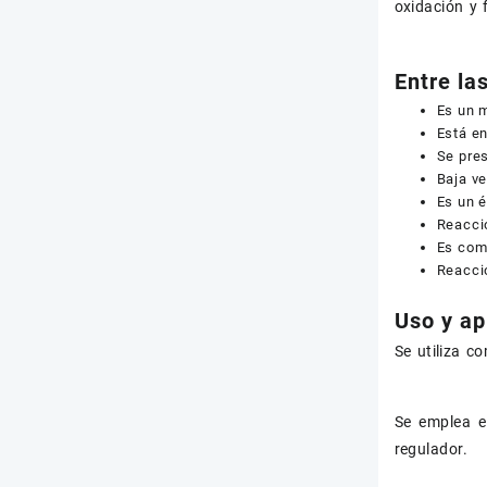
oxidación y 
Entre la
Es un m
Está e
Se pres
Baja v
Es un é
Reaccio
Es com
Reaccio
Uso y ap
Se utiliza c
Se emplea e
regulador.