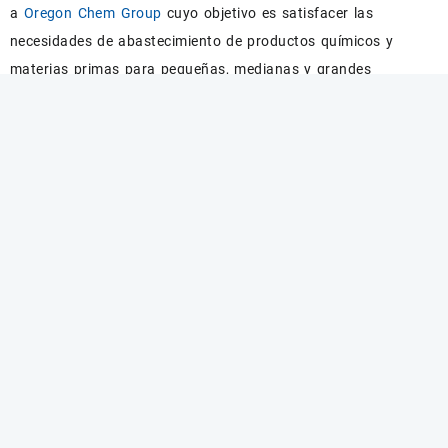
a
Oregon Chem Group
cuyo objetivo es satisfacer las
necesidades de abastecimiento de productos químicos y
materias primas para pequeñas, medianas y grandes
empresas.
Categorías
Industrial
Enlaces
Inicio
Productos
Nosotros
Novedades
Contacto