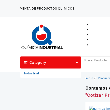
Saltar
al
VENTA DE PRODUCTOS QUÍMICOS
contenido
Category
Industrial
Inicio
Product
Contamos c
"Cotizar P