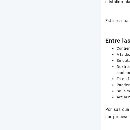
cristalino b
Esta es una 
Entre la
Contien
A la de
Se cat
Dextros
sachar
Es en f
Pueden
Se le c
Actúa 
Por sus cua
por proceso