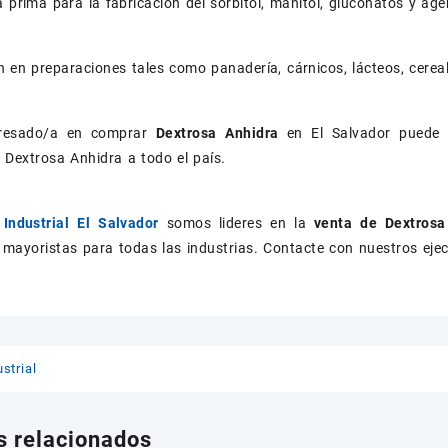
a prima para la fabricación del sorbitol, manitol, gluconatos y age
ón en preparaciones tales como panadería, cárnicos, lácteos, cerea
eresado/a en comprar
Dextrosa Anhidra
en El Salvador puede 
Dextrosa Anhidra a todo el país.
Industrial El Salvador
somos lideres en la
venta de Dextros
 mayoristas para todas las industrias. Contacte con nuestros eje
strial
s relacionados