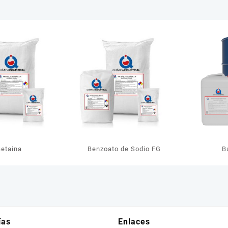
Betaina
Benzoato de Sodio FG
B
ías
Enlaces