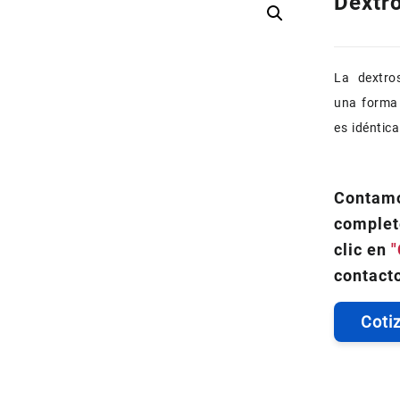
Dextr
La dextro
una forma 
es idéntic
Contamo
complet
clic en
"
contacto
Coti