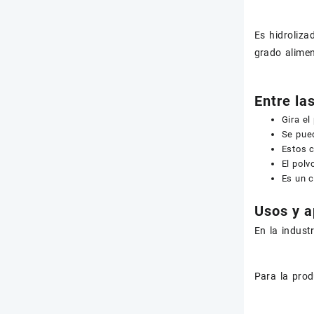
Es hidroliza
grado alimen
Entre la
Gira el
Se pued
Estos 
El polv
Es un c
Usos y a
En la indust
Para la prod