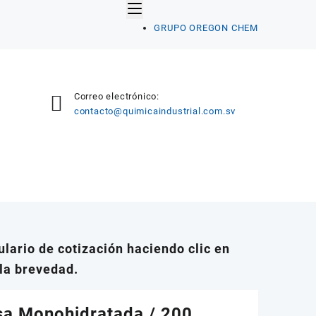
GRUPO OREGON CHEM
Correo electrónico:
contacto@quimicaindustrial.com.sv
lario de cotización haciendo clic en
la brevedad.
sa Monohidratada / 200