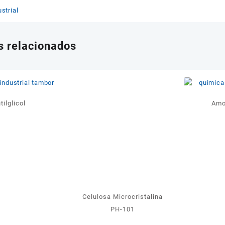
strial
s relacionados
tilglicol
Amo
Celulosa Microcristalina
PH-101