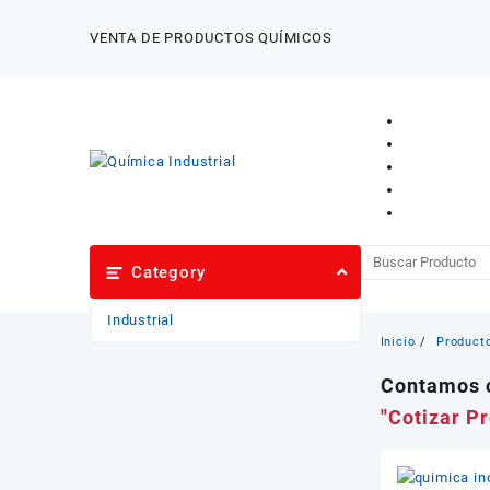
Saltar
al
VENTA DE PRODUCTOS QUÍMICOS
contenido
Category
Industrial
Inicio
Product
Contamos c
"Cotizar P