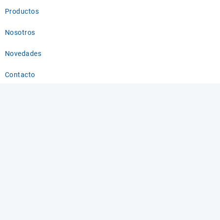
Productos
Nosotros
Novedades
Contacto
Información de contacto
E-mail :
contacto@quimicaindustrial.com.sv
Horario de atención :
Lun – Sab ( 9 AM – 6 PM )
San Salvador, El Salvador
Preguntas Frecuentes