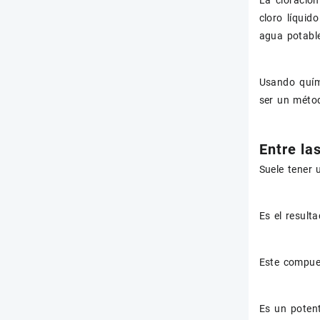
La cloración
cloro líqui
agua potabl
Usando quími
ser un métod
Entre la
Suele tener u
Es el result
Este compues
Es un potent