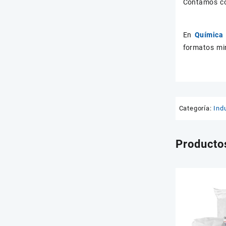
Contamos con
En
Química 
formatos min
Categoría:
Indu
Producto