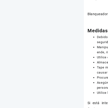
Blanqueador 
Medidas 
Debido
seguri
Manipul
ende, r
Utilice
Almacen
Tape mu
causar
Procure
Asegúr
persona
Utilice
Si está int