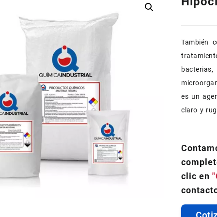
Hipocl
También c
tratamien
bacteri
microorga
es un agen
claro y ru
Contamo
complet
clic en
"
contacto
Coti