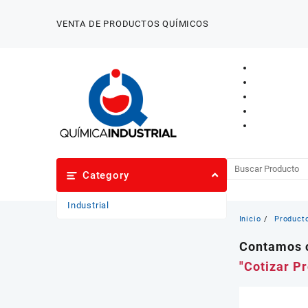
Saltar
al
VENTA DE PRODUCTOS QUÍMICOS
contenido
Category
Industrial
Inicio
Product
Contamos c
"Cotizar P