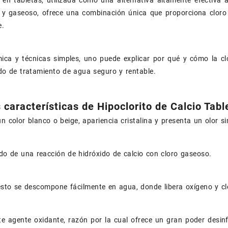
 en tabletas, utilizada como una alternativa altamente efectiva a
do y gaseoso, ofrece una combinación única que proporciona clor
e.
ca y técnicas simples, uno puede explicar por qué y cómo la clo
o de tratamiento de agua seguro y rentable.
s características de Hipoclorito de Calcio Tab
n color blanco o beige, apariencia cristalina y presenta un olor sim
ado de una reacción de hidróxido de calcio con cloro gaseoso.
to se descompone fácilmente en agua, donde libera oxígeno y clor
e agente oxidante, razón por la cual ofrece un gran poder desin