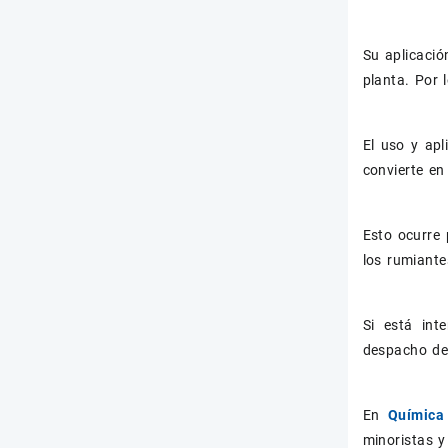
Su aplicació
planta. Por 
El uso y apl
convierte e
Esto ocurre 
los rumiante
Si está int
despacho de
En
Química 
minoristas y