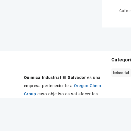
Cafeí
Categor
Industrial
Química Industrial El Salvador
es una
empresa perteneciente a
Oregon Chem
Group
cuyo objetivo es satisfacer las
necesidades de abastecimiento de
productos químicos y materias primas
para pequeñas, medianas y grandes
empresas.