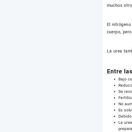
muchos otros
El nitrógeno
cuerpo, pero
La urea tam
Entre la
Bajo co
Reducci
Se reco
Fertili
No aume
Es solu
Debido 
La urea
prepar