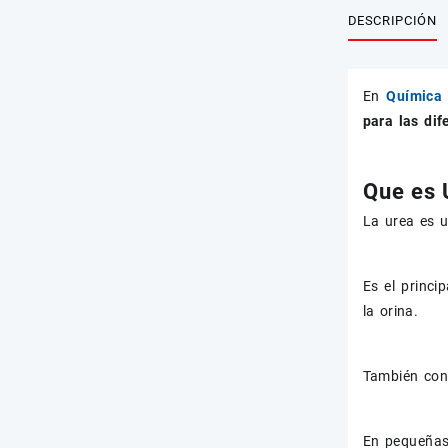
DESCRIPCIÓN
En
Química 
para las dif
Que es 
La urea es u
Es el princ
la orina.
También cono
En pequeñas 