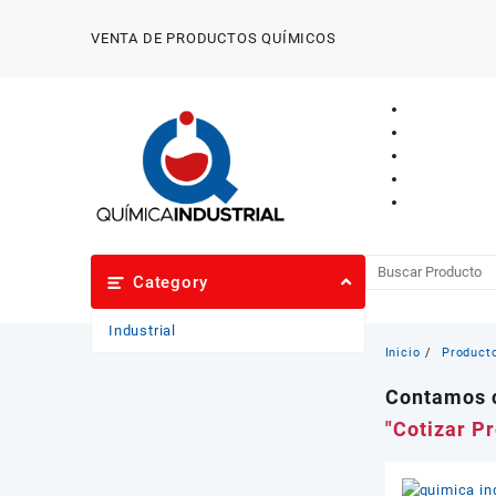
Saltar
al
VENTA DE PRODUCTOS QUÍMICOS
contenido
Category
Industrial
Inicio
Product
Contamos c
"Cotizar P