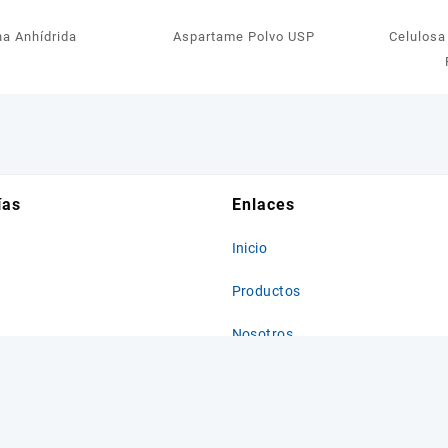
na Anhídrida
Aspartame Polvo USP
Celulosa
ías
Enlaces
Inicio
Productos
Nosotros
Novedades
Contacto