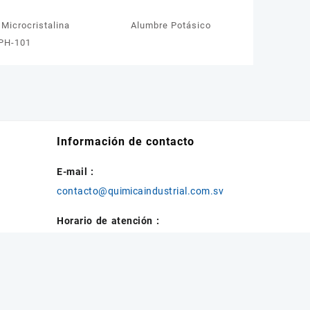
 Microcristalina
Alumbre Potásico
PH-101
Información de contacto
E-mail :
contacto@quimicaindustrial.com.sv
Horario de atención :
Lun – Sab ( 9 AM – 6 PM )
San Salvador, El Salvador
Preguntas Frecuentes