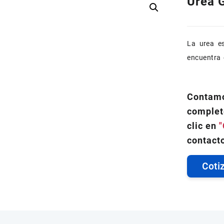
Urea 
La urea es
encuentra 
Contamo
complet
clic en
"
contacto
Coti