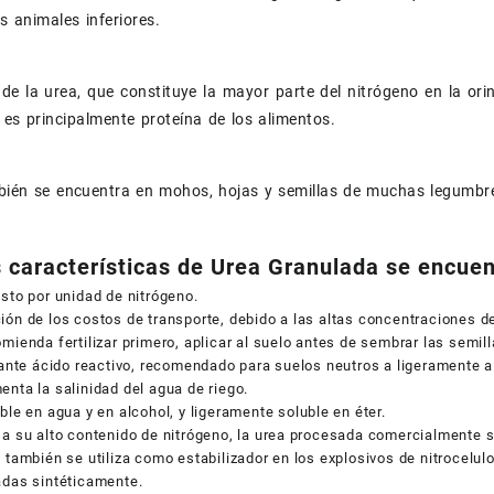
 animales inferiores.
 de la urea, que constituye la mayor parte del nitrógeno en la ori
 es principalmente proteína de los alimentos.
bién se encuentra en mohos, hojas y semillas de muchas legumbr
s características de Urea Granulada se encue
sto por unidad de nitrógeno.
ón de los costos de transporte, debido a las altas concentraciones d
mienda fertilizar primero, aplicar al suelo antes de sembrar las semill
zante ácido reactivo, recomendado para suelos neutros a ligeramente a
nta la salinidad del agua de riego.
ble en agua y en alcohol, y ligeramente soluble en éter.
a su alto contenido de nitrógeno, la urea procesada comercialmente se 
 también se utiliza como estabilizador en los explosivos de nitrocelu
adas sintéticamente.